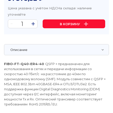
Цена указана с учётом НДС
На складе: наличие
уточняйте
В КОРЗИНУ
Описание
FIBO-FT-Q40-ER4-40
QSFP + предназначен для
использования в сетях и передачи информации со
скоростью 40 Гбит/с на расстояние до 40км по
одномодовому волокну (SMF). Модуль совместим с QSFP +
MSA, IEEE 802.3bm 40GBASE-ER4 и OTU3/OTU3e2. Есть
поддержка функции Digital Diagnostics Monitoring (DDM)
доступная через I2C интерфейс, включая мониторинг
мощности Tx и Rx. Оптический трансивер соответствует
требованиям RoHS 2011/65 / EU.