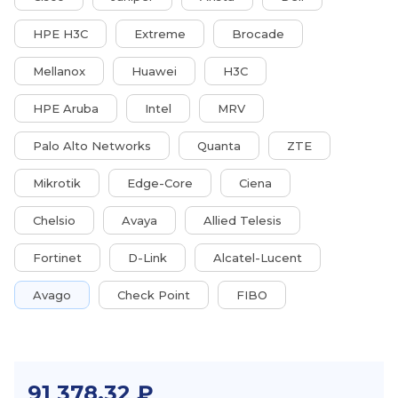
HPE H3C
Extreme
Brocade
Mellanox
Huawei
H3C
HPE Aruba
Intel
MRV
Palo Alto Networks
Quanta
ZTE
Mikrotik
Edge-Core
Ciena
Chelsio
Avaya
Allied Telesis
Fortinet
D-Link
Alcatel-Lucent
Avago
Check Point
FIBO
91 378,32 ₽