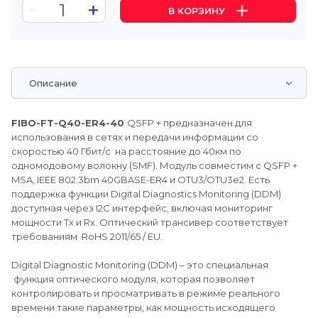
В КОРЗИНУ
Описание
FIBO-FT-Q40-ER4-40
QSFP + предназначен для
использования в сетях и передачи информации со
скоростью 40 Гбит/с на расстояние до 40км по
одномодовому волокну (SMF). Модуль совместим с QSFP +
MSA, IEEE 802.3bm 40GBASE-ER4 и OTU3/OTU3e2. Есть
поддержка функции Digital Diagnostics Monitoring (DDM)
доступная через I2C интерфейс, включая мониторинг
мощности Tx и Rx. Оптический трансивер соответствует
требованиям RoHS 2011/65 / EU.
Digital Diagnostic Monitoring (DDM) – это специальная
функция оптического модуля, которая позволяет
контролировать и просматривать в режиме реального
времени такие параметры, как мощность исходящего