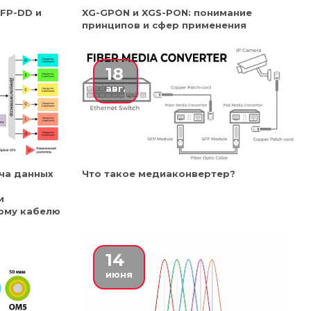
FP-DD и
XG-GPON и XGS-PON: понимание
принципов и сфер применения
18
авг.
ча данных
Что такое медиаконвертер?
и
ому кабелю
14
июня