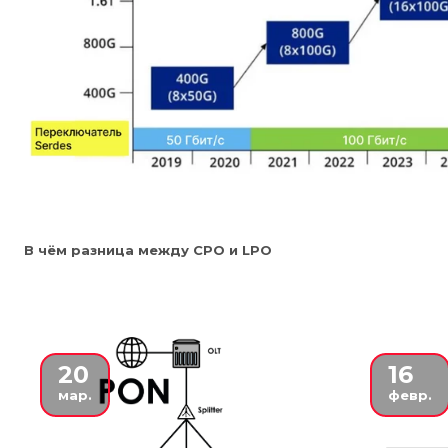
В чём разница между CPO и LPO
20
16
мар.
февр.