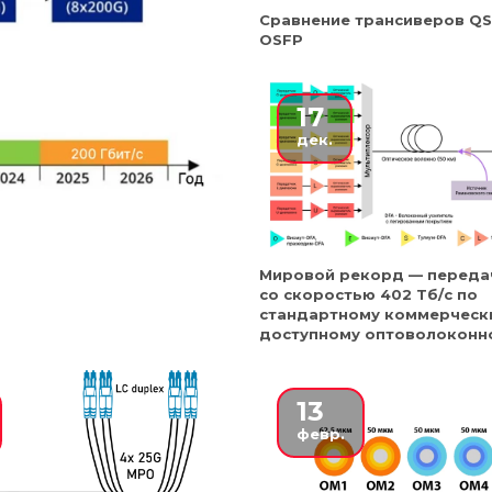
Сравнение трансиверов QS
OSFP
17
дек.
Мировой рекорд — переда
со скоростью 402 Тб/с по
стандартному коммерческ
доступному оптоволоконн
13
февр.