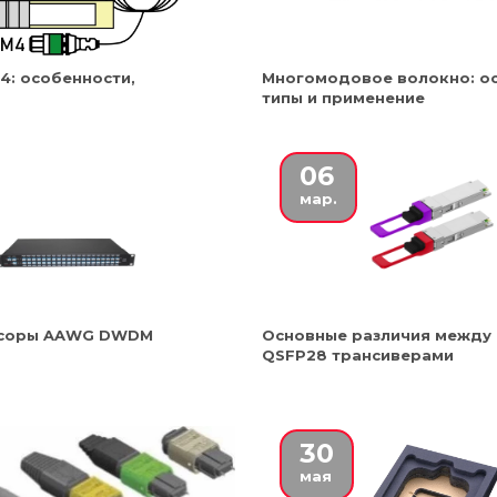
4: особенности,
Многомодовое волокно: ос
типы и применение
06
мар.
ксоры AAWG DWDM
Основные различия между
QSFP28 трансиверами
30
мая