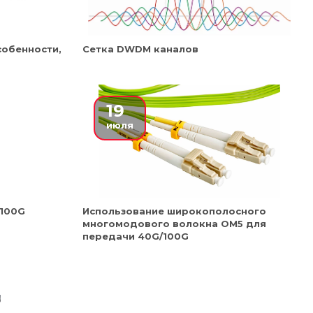
обенности,
Сетка DWDM каналов
19
июля
 100G
Использование широкополосного
многомодового волокна OM5 для
передачи 40G/100G