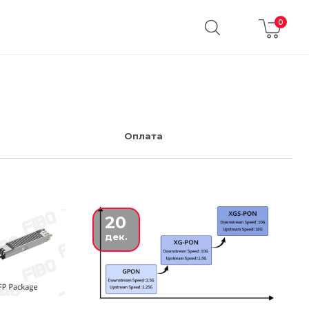
 Оплата 
20
дек.