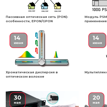
Пассивная оптическая сеть (PON):
Модуль PSM
особенности, EPON/GPON
применение
14
14
июня
июня
Хроматическая дисперсия в
Мультипле
оптическом волокне
30
20
мая
мая