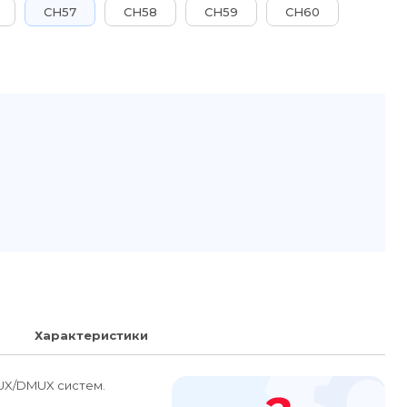
CH57
CH58
CH59
CH60
 Характеристики 
MUX/DMUX систем.