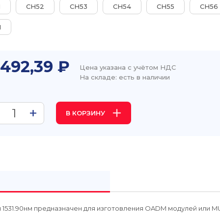
1
CH52
CH53
CH54
CH55
CH56
1
 492,39 ₽
Цена указана с учётом НДС
На складе: есть в наличии
В КОРЗИНУ
 1531.90нм предназначен для изготовления OADM модулей или 