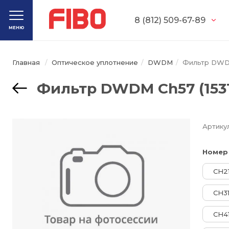
8 (812) 509-67-89
МЕНЮ
Главная
Оптическое уплотнение
DWDM
Фильтр DWDM
Фильтр DWDM Ch57 (1531
Артику
Номер
CH2
CH3
CH4