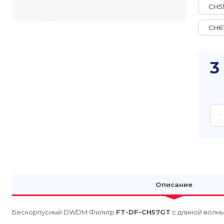
CH5
CH6
3
 Описание 
Бескорпусный DWDM Фильтр
FT-DF-CH57GT
с длиной волны