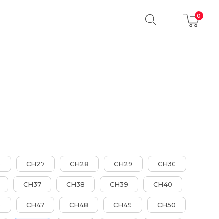
6
CH27
CH28
CH29
CH30
CH37
CH38
CH39
CH40
6
CH47
CH48
CH49
CH50