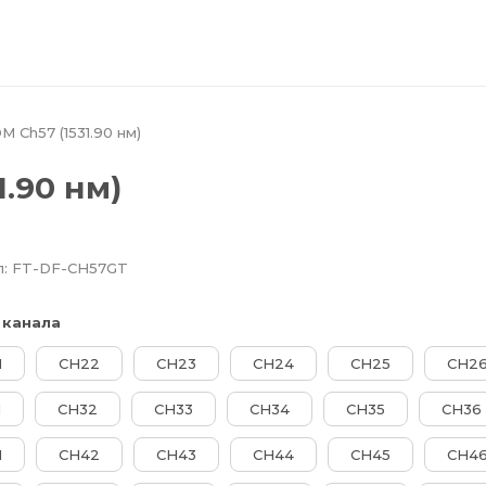
 Ch57 (1531.90 нм)
.90 нм)
л:
FT-DF-CH57GT
 канала
1
CH22
CH23
CH24
CH25
CH2
1
CH32
CH33
CH34
CH35
CH36
1
CH42
CH43
CH44
CH45
CH4